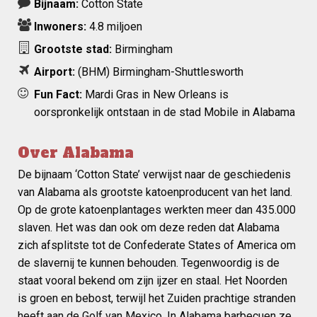
Bijnaam:
Cotton State
Inwoners:
4.8 miljoen
Grootste stad:
Birmingham
Airport:
(BHM)
Birmingham-Shuttlesworth
Fun Fact:
Mardi Gras in New Orleans is
oorspronkelijk ontstaan in de stad Mobile in Alabama
Over Alabama
De bijnaam ‘Cotton State’ verwijst naar de geschiedenis
van Alabama als grootste katoenproducent van het land.
Op de grote katoenplantages werkten meer dan 435.000
slaven. Het was dan ook om deze reden dat Alabama
zich afsplitste tot de Confederate States of America om
de slavernij te kunnen behouden. Tegenwoordig is de
staat vooral bekend om zijn ijzer en staal. Het Noorden
is groen en bebost, terwijl het Zuiden prachtige stranden
heeft aan de Golf van Mexico. In Alabama barbecuen ze