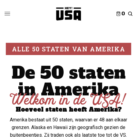
0
ALLE 50 STATEN VAN AMERIKA
De 50 staten
in Amerika
Welkom in de USA!
Hoeveel staten heeft Amerika?
Amerika bestaat uit 50 staten, waarvan er 48 aan elkaar
grenzen. Alaska en Hawaii zijn geografisch gezien de
buitenbeentjes. Zij traden ook als laatste toe tot de VS.