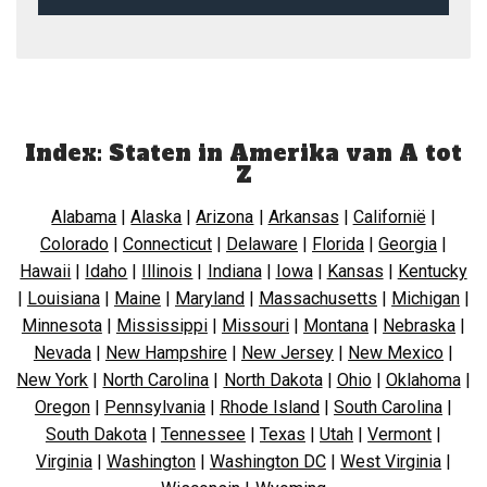
Index: Staten in Amerika van A tot
Z
Alabama
|
Alaska
|
Arizona
|
Arkansas
|
Californië
|
Colorado
|
Connecticut
|
Delaware
|
Florida
|
Georgia
|
Hawaii
|
Idaho
|
Illinois
|
Indiana
|
Iowa
|
Kansas
|
Kentucky
|
Louisiana
|
Maine
|
Maryland
|
Massachusetts
|
Michigan
|
Minnesota
|
Mississippi
|
Missouri
|
Montana
|
Nebraska
|
Nevada
|
New Hampshire
|
New Jersey
|
New Mexico
|
New York
|
North Carolina
|
North Dakota
|
Ohio
|
Oklahoma
|
Oregon
|
Pennsylvania
|
Rhode Island
|
South Carolina
|
South Dakota
|
Tennessee
|
Texas
|
Utah
|
Vermont
|
Virginia
|
Washington
|
Washington DC
|
West Virginia
|