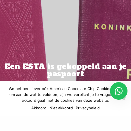
Een ESTA is gekoppeld aan je
paspoort
Je paspoort moet nog
We hebben liever óók American Chocolate Chip Cookies, maar
om aan de wet te voldoen, zijn we verplicht je te vragen of je
minstens 6 maanden
akkoord gaat met de cookies van deze website.
Akkoord
Niet akkoord
Privacybeleid
geldig zijn!