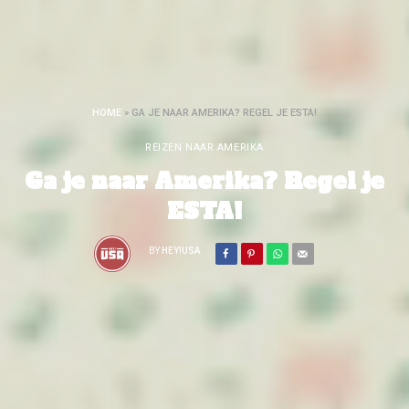
HOME
»
GA JE NAAR AMERIKA? REGEL JE ESTA!
REIZEN NAAR AMERIKA
Ga je naar Amerika? Regel je
ESTA!
BY
HEY!USA