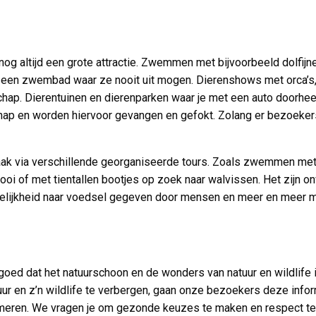
og altijd een grote attractie. Zwemmen met bijvoorbeeld dolfijne
 een zwembad waar ze nooit uit mogen. Dierenshows met orca’s, 
p. Dierentuinen en dierenparken waar je met een auto doorheen m
hap en worden hiervoor gevangen en gefokt. Zolang er bezoekers 
aak via verschillende georganiseerde tours. Zoals zwemmen met 
ooi of met tientallen bootjes op zoek naar walvissen. Het zijn on
ankelijkheid naar voedsel gegeven door mensen en meer en meer mas
goed dat het natuurschoon en de wonders van natuur en wildlife 
tuur en z’n wildlife te verbergen, gaan onze bezoekers deze inf
ormeren. We vragen je om gezonde keuzes te maken en respect te 