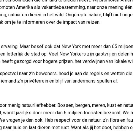
 promoten Amerika als vakantiebestemming, naar onze mening één
, natuur en dieren in het wild. Ongerepte natuur, blijft niet on
 om je te informeren over de impact van reizen.
 ervaring. Maar besef ook dat New York met meer dan 65 miljoen t
n letterlijk de stad op. Veel New Yorkers zijn gastvrij en delen 
eft gezorgd voor hogere prijzen, het verdwijnen van lokale win
espectvol naar z’n bewoners, houd je aan de regels en wetten die
iemand z’n privéterrein en blijf van andermans spullen af.
r voor menig natuurliefhebber. Bossen, bergen, meren, kust en 
wordt jaarlijks door meer dan 6 miljoen toeristen bezocht. We ho
vragen je dan ook: Heb respect voor de natuur, z’n flora en faun
naar huis en laat dieren met rust. Want als jij het doet, hebbe