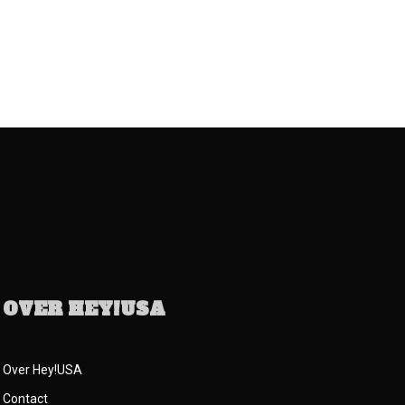
OVER HEY!USA
Over Hey!USA
Contact