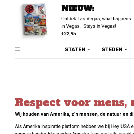
NIEUW:
Ontdek Las Vegas, what happens
in Vegas... Stays in Vegas!
€22,95
STATEN
STEDEN
Respect voor mens, 
Wij houden van Amerika, z’n mensen, de natuur en d
Als Amerika inspiratie platform hebben we bij Hey!USA e
immers honderdduizenden Amerika fans met alle pracht en