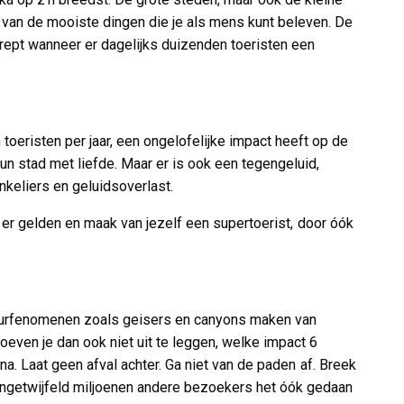
 van de mooiste dingen die je als mens kunt beleven. De
gerept wanneer er dagelijks duizenden toeristen een
oeristen per jaar, een ongelofelijke impact heeft op de
hun stad met liefde. Maar er is ook een tegengeluid,
keliers en geluidsoverlast.
 er gelden en maak van jezelf een supertoerist, door óók
natuurfenomenen zoals geisers en canyons maken van
even je dan ook niet uit te leggen, welke impact 6
a. Laat geen afval achter. Ga niet van de paden af. Breek
n ongetwijfeld miljoenen andere bezoekers het óók gedaan