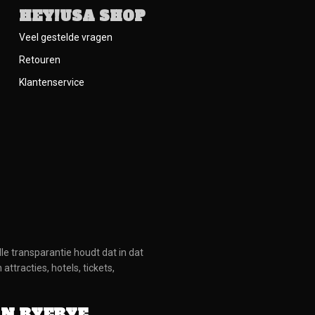
HEY!USA SHOP
Veel gestelde vragen
Retouren
Klantenservice
lle transparantie houdt dat in dat
tracties, hotels, tickets,
AN BYEBYE