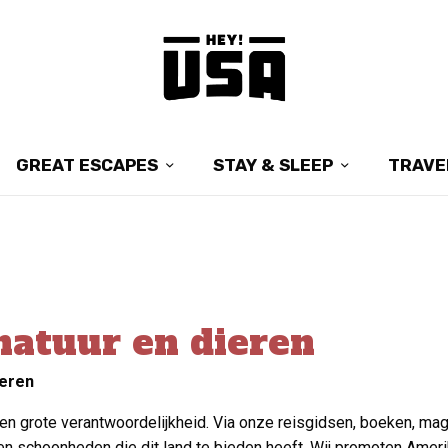
GREAT ESCAPES
STAY & SLEEP
TRAVE
natuur en dieren
ieren
en grote verantwoordelijkheid. Via onze reisgidsen, boeken, ma
 schoonheden die dit land te bieden heeft. Wij promoten Amerik