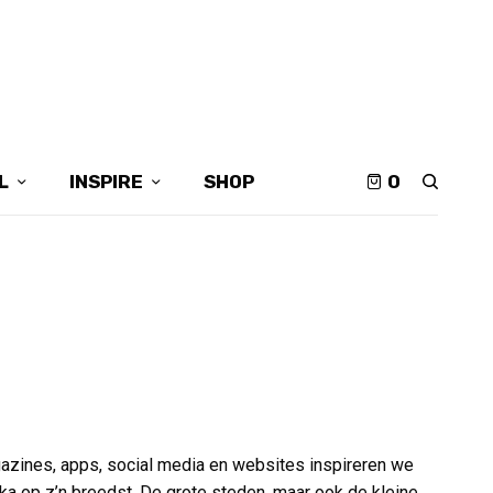
L
INSPIRE
SHOP
0
gazines, apps, social media en websites inspireren we
a op z’n breedst. De grote steden, maar ook de kleine