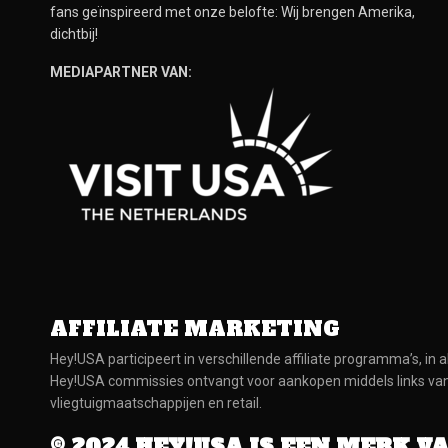
fans geïnspireerd met onze belofte: Wij brengen Amerika,
dichtbij!
MEDIAPARTNER VAN:
AFFILIATE MARKETING
Hey!USA participeert in verschillende affiliate programma’s, in a
Hey!USA commissies ontvangt voor aankopen middels links van at
vliegtuigmaatschappijen en retail.
© 2024 HEY!USA IS EEN MERK V