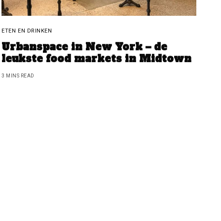
ETEN EN DRINKEN
Urbanspace in New York – de
leukste food markets in Midtown
3 MINS READ