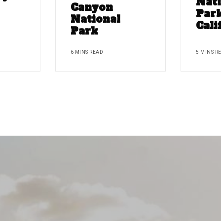
Nati
Canyon
Park
National
Cali
Park
6 MINS READ
5 MINS R