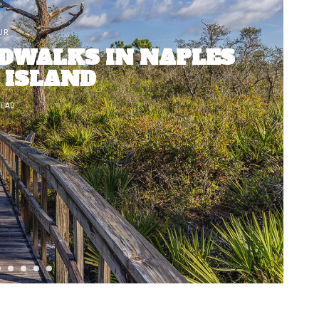
UR
DWALKS IN NAPLES
 ISLAND
READ