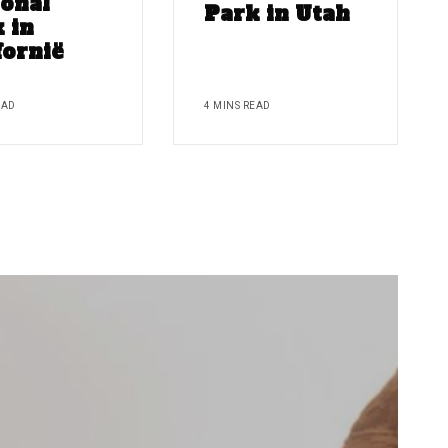
onal
Park in Utah
 in
fornië
EAD
4 MINS READ