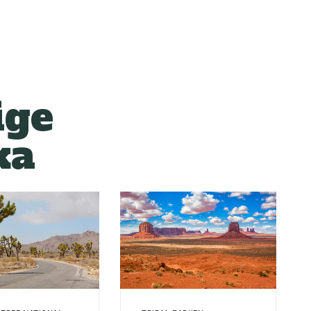
ige
ka