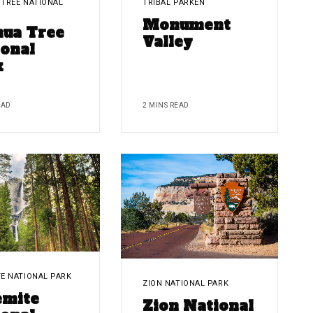
TREE NATIONAL
TRIBAL PARKEN
Monument
hua Tree
Valley
onal
k
EAD
2 MINS READ
E NATIONAL PARK
ZION NATIONAL PARK
emite
Zion National