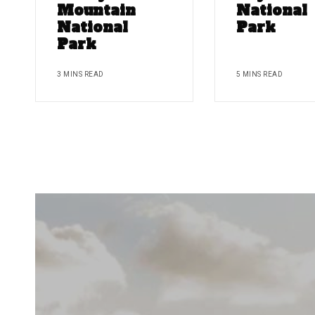
Mountain
National
National
Park
Park
3 MINS READ
5 MINS READ