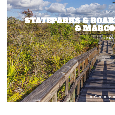
NATU
STATEPARKS & BOAR
& MARCO
4 MINS 