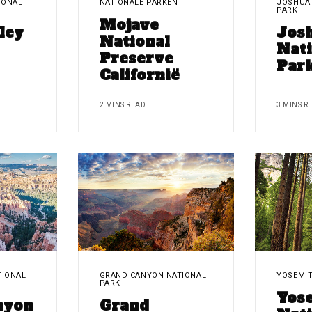
IONAL
NATIONALE PARKEN
JOSHUA 
PARK
Mojave
ley
Jos
National
Nati
Preserve
Par
Californië
2 MINS READ
3 MINS R
TIONAL
GRAND CANYON NATIONAL
YOSEMIT
PARK
Yos
nyon
Grand