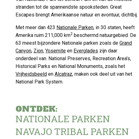
stranden tot de spannendste spooksteden. Great
NATUUR
Escapes brengt Amerikaanse natuur en avontuur, dichtbij.
NS TOT BEREN EN
 NATUUR IN DE GREAT
Met meer dan 423
Nationale Parken
, in 30 staten, heeft
2
Amerika ruim 211,000 km
beschermd natuurgebied. De
RICAN WEST
63 meest bijzondere Nationale parken zoals de
Grand
Canyon
,
Zion
,
Yosemite
en
Everglades
zijn daar
4 MINS READ
onderdeel van. National Preserves, Recreation Area’s,
Historical Parks en National Monuments, zoals het
Vrijheidsbeeld
en
Alcatraz
, maken ook deel uit van het
National Park System.
ONTDEK:
NATIONALE PARKEN
NAVAJO TRIBAL PARKEN