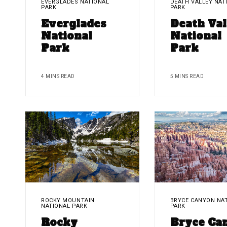
EVERGLADES NATIONAL
DEATH VALLEY NAT
PARK
PARK
Everglades
Death Val
National
National
Park
Park
4 MINS READ
5 MINS READ
ROCKY MOUNTAIN
BRYCE CANYON NA
NATIONAL PARK
PARK
Rocky
Bryce Ca