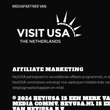
MEDIAPARTNER VAN:
AFFILIATE MARKETING
Hey!USA participeert in verschillende affiliate programma’s, in a
Hey!USA commissies ontvangt voor aankopen middels links van at
vliegtuigmaatschappijen en retail.
© 2024 HEY!USA IS EEN MERK V
MEDIA COMMV. HEYUSA.NL IS E
VAN HEY!USA B.V.