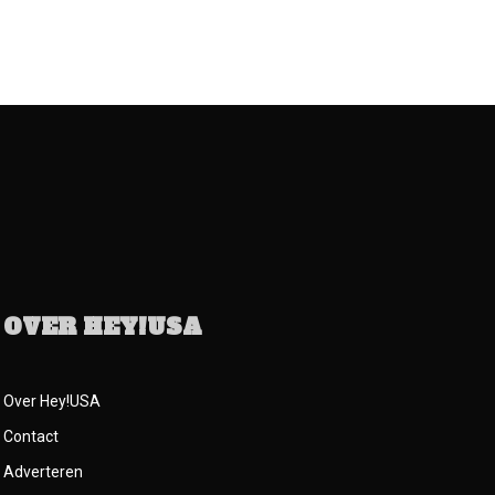
OVER HEY!USA
Over Hey!USA
Contact
Adverteren