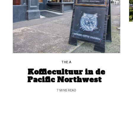
THE A
Koffiecultuur in de
Pacific Northwest
7 MINS READ