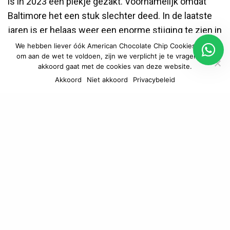
is in 2023 een plekje gezakt. Voornamelijk omdat
Baltimore het een stuk slechter deed. In de laatste
jaren is er helaas weer een enorme stijging te zien in
het aantal moorden in Memphis. Veel van deze
We hebben liever óók American Chocolate Chip Cookies, maar
om aan de wet te voldoen, zijn we verplicht je te vragen of je
slachtoffers waren betrokken bij bende activiteiten.
akkoord gaat met de cookies van deze website.
Akkoord
Niet akkoord
Privacybeleid