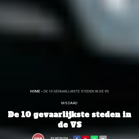
HOME
»
DE 10 GEVAARLIJKSTE STEDEN IN DE VS
MISDAAD
De 10 gevaarlijkste steden in
de VS
BY
HEY!USA