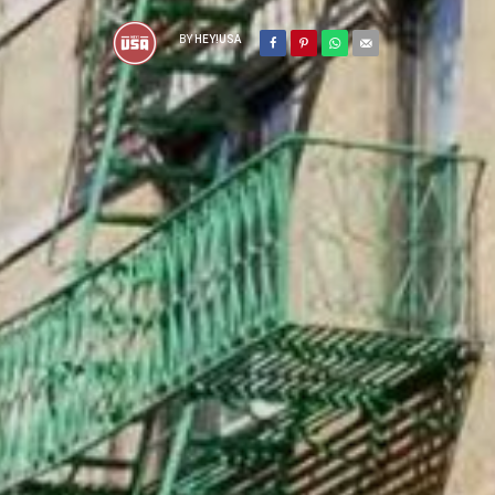
BY
HEY!USA