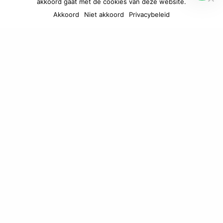
akkoord gaat met de cookies van deze website.
Akkoord
Niet akkoord
Privacybeleid
te doen in
San
Francisco
1
2