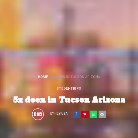
HOME
»
5X DOEN IN TUCSON ARIZONA
STEDENTRIPS
5x doen in Tucson Arizona
BY
HEY!USA