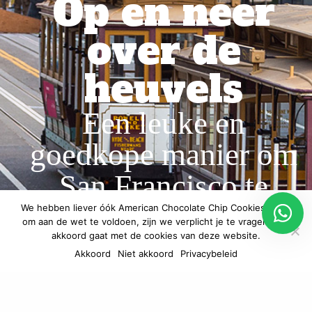
Op en neer
over de
heuvels
Een leuke en
goedkope manier om
San Francisco te
ontdekken
We hebben liever óók American Chocolate Chip Cookies, maar
om aan de wet te voldoen, zijn we verplicht je te vragen of je
akkoord gaat met de cookies van deze website.
Akkoord
Niet akkoord
Privacybeleid