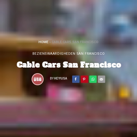
HOME
»
CABLE CARS SAN FRANCISCO
BEZIENSWAARDIGHEDEN SAN FRANCISCO
Cable Cars San Francisco
BY
HEY!USA