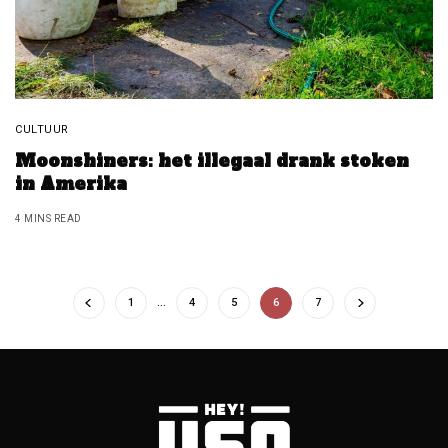
CULTUUR
Moonshiners: het illegaal drank stoken
in Amerika
4 MINS READ
1
…
4
5
6
7