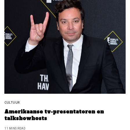
CULTUUR
Amerikaanse tv-presentatoren en
talkshowhosts
11 MINS READ