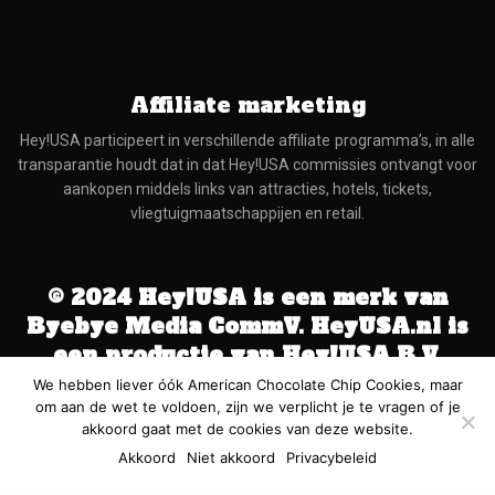
Affiliate marketing
Hey!USA participeert in verschillende affiliate programma’s, in alle
transparantie houdt dat in dat Hey!USA commissies ontvangt voor
aankopen middels links van attracties, hotels, tickets,
vliegtuigmaatschappijen en retail.
© 2024 Hey!USA is een merk van
Byebye Media CommV. HeyUSA.nl is
een productie van Hey!USA B.V.
We hebben liever óók American Chocolate Chip Cookies, maar
Alle rechten voorbehouden Hey!USA B.V. Hey!USA, het Hey!USA
om aan de wet te voldoen, zijn we verplicht je te vragen of je
logo en NWYRK zijn geregistreerde merken van Byebye Media
akkoord gaat met de cookies van deze website.
CommV.
Akkoord
Niet akkoord
Privacybeleid