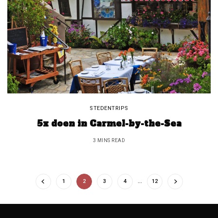
STEDENTRIPS
5x doen in Carmel-by-the-Sea
3 MINS READ
1
2
3
4
…
12