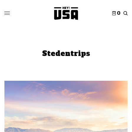
0
Stedentrips