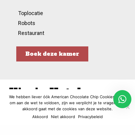
Toplocatie
Robots
Restaurant
Boek deze kamer
Virgin Hotels
We hebben liever óók American Chocolate Chip Cookies, maar
Chicago
om aan de wet te voldoen, zijn we verplicht je te vragen of je
akkoord gaat met de cookies van deze website.
Richard Branson Style
Akkoord
Niet akkoord
Privacybeleid
⭐️⭐️⭐️⭐️