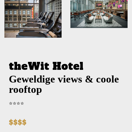
theWit Hotel
Geweldige views & coole
rooftop
⭐️⭐️⭐️⭐️
$$$$