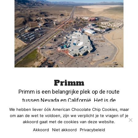
Primm
Primm is een belangrijke plek op de route
tussen Nevada en Californië. Het is de
laatste plek waar je kunt gokken voordat je
We hebben liever óók American Chocolate Chip Cookies, maar
om aan de wet te voldoen, zijn we verplicht je te vragen of je
de staatsgrens overgaat naar Californië. Er
akkoord gaat met de cookies van deze website.
zijn drie grote casino’s en megaresorts in
Akkoord
Niet akkoord
Privacybeleid
Primm waardoor je er ook kunt overnachten.