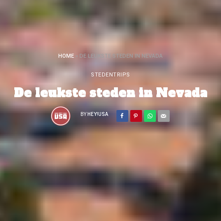
HOME
»
DE LEUKSTE STEDEN IN NEVADA
STEDENTRIPS
De leukste steden in Nevada
BY
HEY!USA