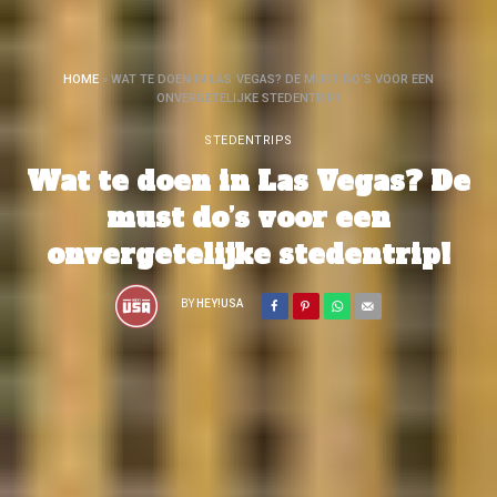
HOME
»
WAT TE DOEN IN LAS VEGAS? DE MUST DO’S VOOR EEN
ONVERGETELIJKE STEDENTRIP!
STEDENTRIPS
Wat te doen in Las Vegas? De
must do’s voor een
onvergetelijke stedentrip!
BY
HEY!USA