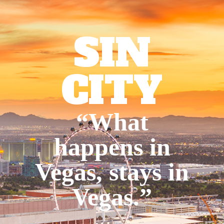
SIN
CITY
“What
happens in
Vegas, stays in
Vegas.”