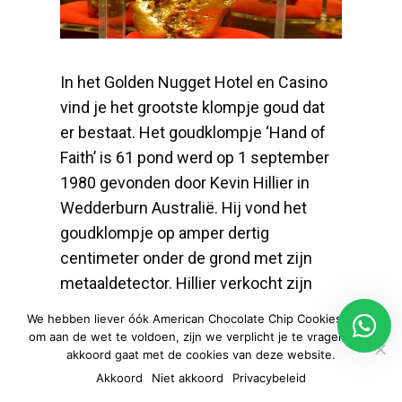
In het Golden Nugget Hotel en Casino
vind je het grootste klompje goud dat
er bestaat. Het goudklompje ‘Hand of
Faith’ is 61 pond werd op 1 september
1980 gevonden door Kevin Hillier in
Wedderburn Australië. Hij vond het
goudklompje op amper dertig
centimeter onder de grond met zijn
metaaldetector. Hillier verkocht zijn
goudklomp voor meer dan een miljoen
We hebben liever óók American Chocolate Chip Cookies, maar
dollar aan de Golden Nugget.
om aan de wet te voldoen, zijn we verplicht je te vragen of je
akkoord gaat met de cookies van deze website.
Akkoord
Niet akkoord
Privacybeleid
129 Fremont Street