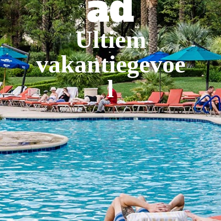
ad
Ultiem
vakantiegevoe
l