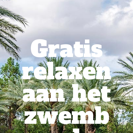
Gratis
relaxen
aan het
zwemb