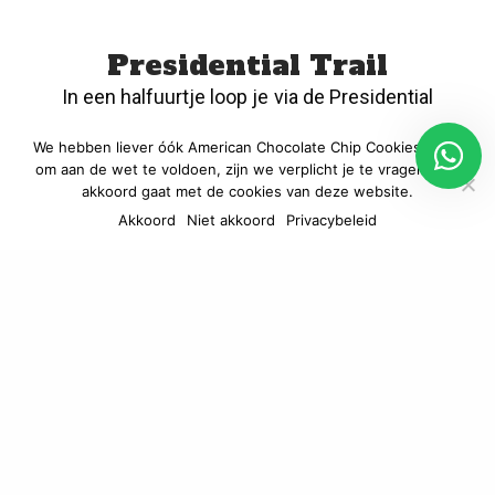
Presidential Trail
In een halfuurtje loop je via de Presidential
Trail grotendeels onder de
We hebben liever óók American Chocolate Chip Cookies, maar
presidentshoofden langs en zie je ze
om aan de wet te voldoen, zijn we verplicht je te vragen of je
steeds vanuit een ander perspectief. Erg
akkoord gaat met de cookies van deze website.
fraai. Het levert mooie foto’s op en fysiek is
Akkoord
Niet akkoord
Privacybeleid
de wandeling prima vol te houden. Wie
gewoon op het pad blijft, kan niet verdwalen.
De tour begint en eindigt op het Grand View
Terrace. Ook is er een audiotour te doen die
veel informatie geeft over het nationale
monument in South Dakota.
Evening Lighting