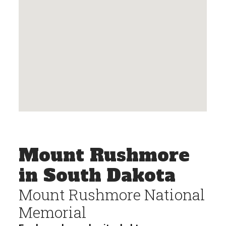
Mount Rushmore
in South Dakota
Mount Rushmore National
Memorial