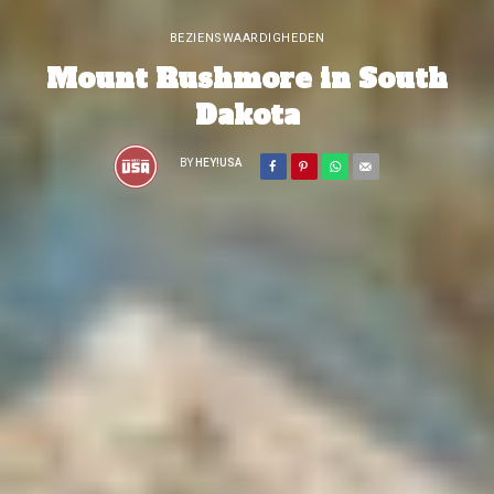
BEZIENSWAARDIGHEDEN
Mount Rushmore in South
Dakota
BY
HEY!USA