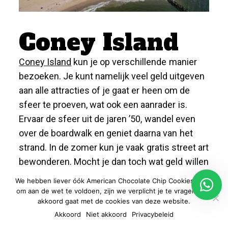
Coney Island
Coney Island
kun je op verschillende manier
bezoeken. Je kunt namelijk veel geld uitgeven
aan alle attracties of je gaat er heen om de
sfeer te proeven, wat ook een aanrader is.
Ervaar de sfeer uit de jaren ’50, wandel even
over de boardwalk en geniet daarna van het
strand. In de zomer kun je vaak gratis street art
bewonderen. Mocht je dan toch wat geld willen
uitgeven, koop dan een hotdog van Nathan’s, de
We hebben liever óók American Chocolate Chip Cookies, maar
uitvinder van de hotdog.
om aan de wet te voldoen, zijn we verplicht je te vragen of je
akkoord gaat met de cookies van deze website.
Akkoord
Niet akkoord
Privacybeleid