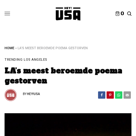
0
HOME
»
LA’S MEEST BEROEMDE POEMA GESTORVEN
TRENDING LOS ANGELES
LA’s meest beroemde poema
gestorven
BY
HEY!USA