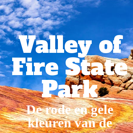
Valley of
Fire State
Park
De rode en gele
kleuren van de