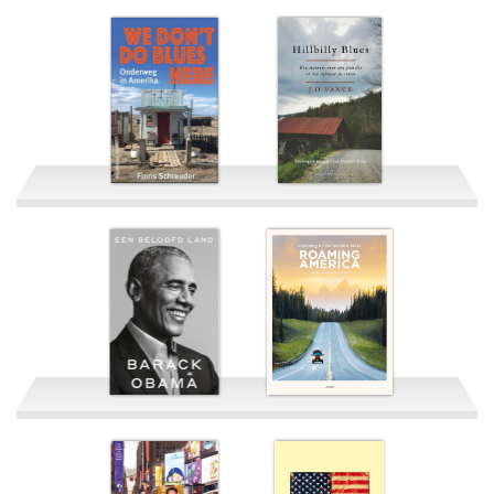
We Don't Do Blues
Here
Hillbilly Blues
Een Beloofd Land
Roaming America