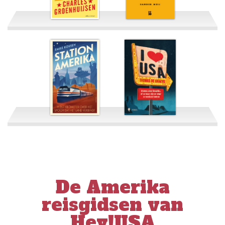
De Verdeelde staten
van Amerika
God bless America
Station Amerika
I Love USA
De Amerika
reisgidsen van
Hey!USA