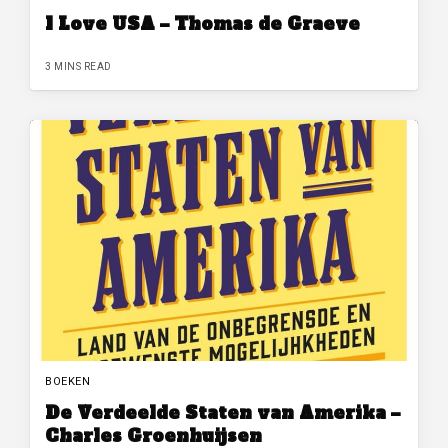
I Love USA – Thomas de Graeve
3 MINS READ
BOEKEN
De Verdeelde Staten van Amerika –
Charles Groenhuijsen