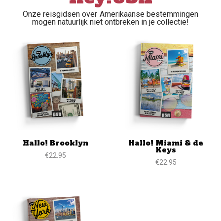
Onze reisgidsen over Amerikaanse bestemmingen
mogen natuurlijk niet ontbreken in je collectie!
Hallo! Brooklyn
Hallo! Miami & de
Keys
€
22.95
€
22.95
Toevoegen aan winkelwagen
Toevoegen aan winkel