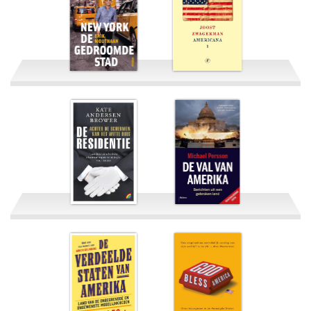
New York, de
gedroomde stad
Americana
De residentie
De val van Amerika