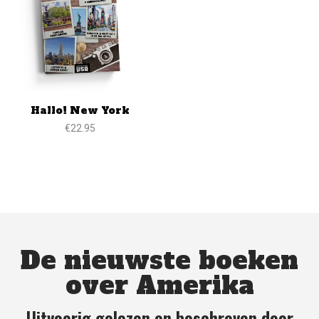
Hallo! New York
€
22.95
Toevoegen aan winkelwagen
De nieuwste boeken
over Amerika
Uitvoerig gelezen en beschreven door