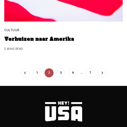
CULTUUR
Verhuizen naar Amerika
5 MINS READ
1
2
3
4
…
7