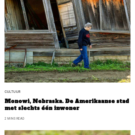
CULTUUR
Monowi, Nebraska. De Amerikaanse stad
met slechts één inwoner
2 MINS READ