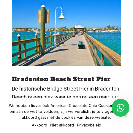
Bradenton Beach Street Pier
De historische Bridge Street Pier in Bradenton
Beach is een plek waar je gerust een paar uur
wilt doorbrengen. Ooit was dit de enige
We hebben liever óók American Chocolate Chip Cookies, maar
om aan de wet te voldoen, zijn we verplicht je te vragen of je
toegangsbrug tot het eiland, nu een sfeervolle
akkoord gaat met de cookies van deze website.
pier. Dankzij een recente renovatie is de pier
Akkoord
Niet akkoord
Privacybeleid
weer in topstaat met gezellige winkels, en