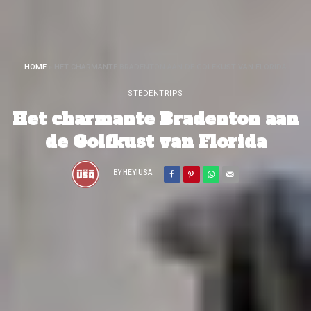
HOME
»
HET CHARMANTE BRADENTON AAN DE GOLFKUST VAN FLORIDA
STEDENTRIPS
Het charmante Bradenton aan
de Golfkust van Florida
BY
HEY!USA