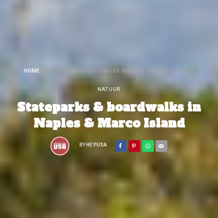
HOME
»
STATEPARKS & BOARDWALKS IN NAPLES & MARCO ISLAND
NATUUR
Stateparks & boardwalks in
Naples & Marco Island
BY
HEY!USA