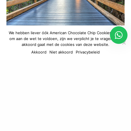
We hebben liever óók American Chocolate Chip Cookies, maar
om aan de wet te voldoen, zijn we verplicht je te vragen of je
Clam Pass Beach Park in Naples
akkoord gaat met de cookies van deze website.
Akkoord
Niet akkoord
Privacybeleid
Clam Pass Beach Park
Clam Pass Beach Park in Naples combineert een
prachtig strand met een vleugje avontuur. Via een
houten boardwalk slinger je door de mangroves.
Dit gebied speelt een belangrijke rol in
kustbescherming en biodiversiteit. Eenmaal aan
het einde van de boardwalk wacht een breed,
rustig strand met zacht zand en kalm water op je.