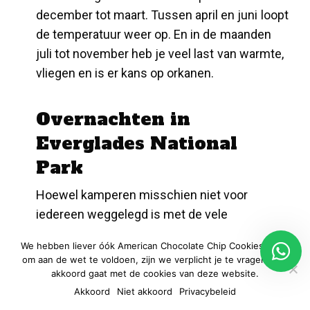
december tot maart. Tussen april en juni loopt
de temperatuur weer op. En in de maanden
juli tot november heb je veel last van warmte,
vliegen en is er kans op orkanen.
Overnachten in
Everglades National
Park
Hoewel kamperen misschien niet voor
iedereen weggelegd is met de vele
krokodillen en alligators, heb je verschillende
We hebben liever óók American Chocolate Chip Cookies, maar
opties in het Everglades NP. Aan de zuidkant
om aan de wet te voldoen, zijn we verplicht je te vragen of je
heb je een tweetal campings, bij Everglades
akkoord gaat met de cookies van deze website.
City vind je er 4. Wil je toch liever in een hotel
Akkoord
Niet akkoord
Privacybeleid