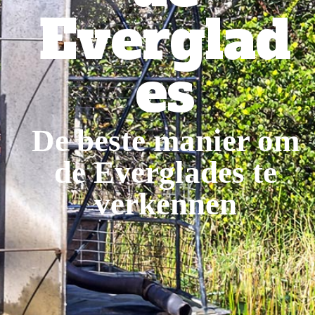
Everglad
es
De beste manier om
de Everglades te
verkennen