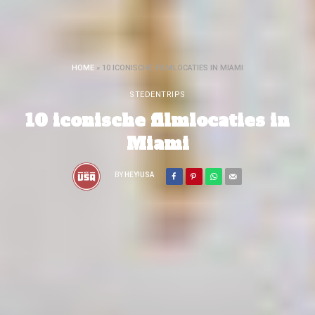
HOME
»
10 ICONISCHE FILMLOCATIES IN MIAMI
STEDENTRIPS
10 iconische filmlocaties in
Miami
BY
HEY!USA