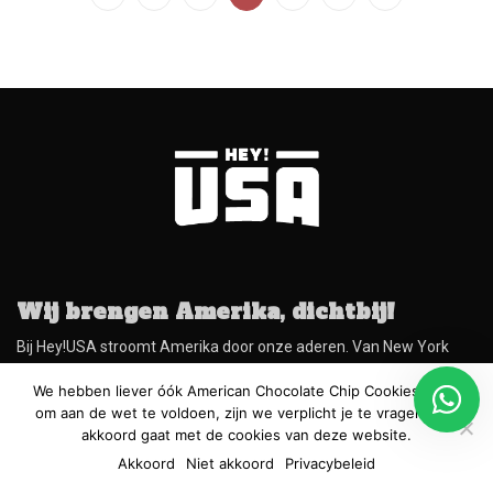
Wij brengen Amerika, dichtbij!
Bij Hey!USA stroomt Amerika door onze aderen. Van New York
liefhebbers tot Vegas fans en van roadtrippers tot citytrippers.
We hebben liever óók American Chocolate Chip Cookies, maar
Sinds onze start in 2013 hebben we al honderduizenden USA fans
om aan de wet te voldoen, zijn we verplicht je te vragen of je
geïnspireerd met onze belofte: Wij brengen Amerika, dichtbij!
akkoord gaat met de cookies van deze website.
MEDIAPARTNER VAN:
Akkoord
Niet akkoord
Privacybeleid