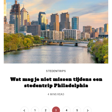
STEDENTRIPS
Wat mag je niet missen tijdens een
stedentrip Philadelphia
4 MINS READ
1
2
3
4
5