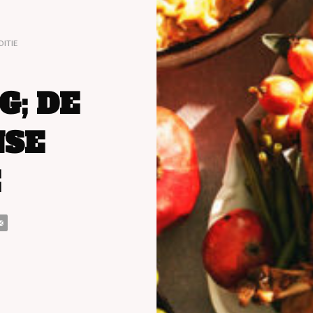
ITIE
G; DE
SE
E