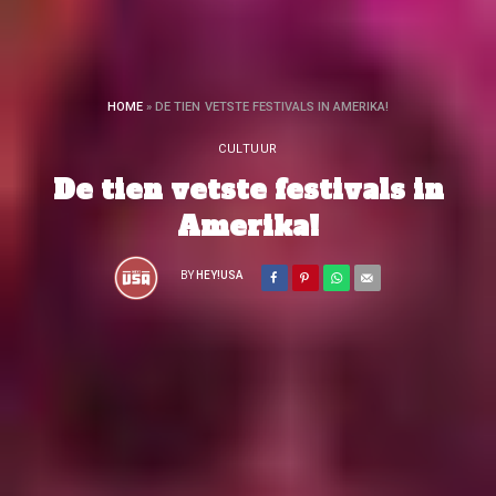
HOME
»
DE TIEN VETSTE FESTIVALS IN AMERIKA!
CULTUUR
De tien vetste festivals in
Amerika!
BY
HEY!USA