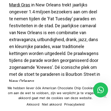
Mardi Gras
in New Orleans trekt jaarlijks
ongeveer 1.4 miljoen bezoekers aan om deel
te nemen tijden de ‘Fat Tuesday’ parades en
festiviteiten in de stad. De jaarlijkse carnaval
van New Orleans is een combinatie van
extravaganza, uitbundigheid, drank, jazz, dans
en kleurrijke parades, waar traditionele
kettingen worden uitgedeeld. De praalwagens
tijdens de parade worden georganiseerd door
zogenaamde ‘Krewes’. Dé iconische plek om
met de stoet te paraderen is Bourbon Street in
New Orleans.
We hebben liever óók American Chocolate Chip Cookies, maar
om aan de wet te voldoen, zijn we verplicht je te vragen of je
akkoord gaat met de cookies van deze website.
LEES MEER
Akkoord
Niet akkoord
Privacybeleid