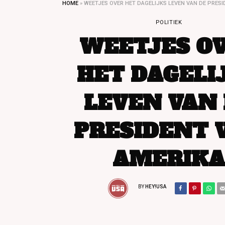
HOME
»
WEETJES OVER HET DAGELIJKS LEVEN VAN DE PRES
POLITIEK
WEETJES O
HET DAGELI
LEVEN VAN
PRESIDENT 
AMERIKA
BY
HEY!USA