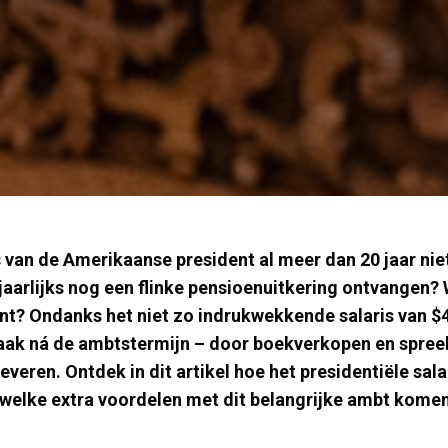
is van de Amerikaanse president al meer dan 20 jaar nie
jaarlijks nog een flinke pensioenuitkering ontvangen? 
t? Ondanks het niet zo indrukwekkende salaris van $40
vaak ná de ambtstermijn – door boekverkopen en spree
veren. Ontdek in dit artikel hoe het presidentiële sala
 welke extra voordelen met dit belangrijke ambt komen