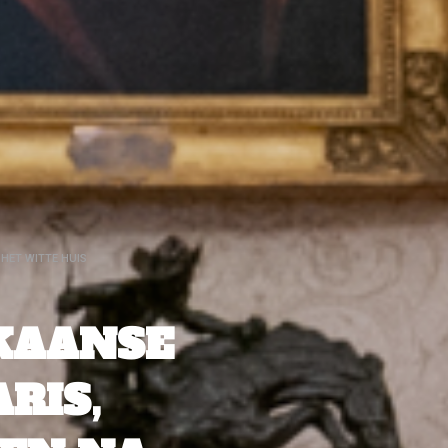
HET WITTE HUIS
KAANSE
RIS,