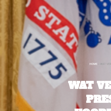
HOME
»
WAT VER
WAT V
PRE