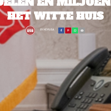
DELEN EN MILJOEN
HET WITTE HUIS
BY
HEY!USA