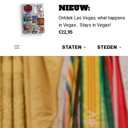
NIEUW:
Ontdek Las Vegas, what happens
in Vegas... Stays in Vegas!
ALL DAY USA
ALL DAY USA
All Day USA
All Day USA
€22,95
AMERIKA IN H
AMERIKA IN H
STATEN
STEDEN