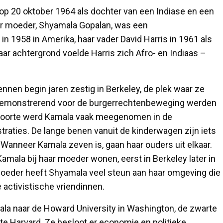
op 20 oktober 1964 als dochter van een Indiase en een
r moeder, Shyamala Gopalan, was een
 1958 in Amerika, haar vader David Harris in 1961 als
ar achtergrond voelde Harris zich Afro- en Indiaas –
nnen begin jaren zestig in Berkeley, de plek waar ze
demonstrerend voor de burgerrechtenbeweging werden
eboorte werd Kamala vaak meegenomen in de
aties. De lange benen vanuit de kinderwagen zijn iets
n. Wanneer Kamala zeven is, gaan haar ouders uit elkaar.
amala bij haar moeder wonen, eerst in Berkeley later in
moeder heeft Shyamala veel steun aan haar omgeving die
e activistische vriendinnen.
ala naar de Howard University in Washington, de zwarte
rte Harvard. Ze besloot er economie en politieke