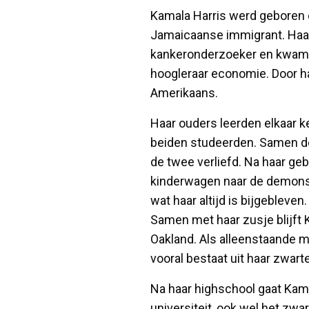
Kamala Harris werd geboren 
Jamaicaanse immigrant. Haa
kankeronderzoeker en kwam in
hoogleraar economie. Door ha
Amerikaans.
Haar ouders leerden elkaar ke
beiden studeerden. Samen 
de twee verliefd. Na haar g
kinderwagen naar de demonstr
wat haar altijd is bijgebleve
Samen met haar zusje blijft K
Oakland. Als alleenstaande 
vooral bestaat uit haar zwart
Na haar highschool gaat Kam
universiteit, ook wel het zwa