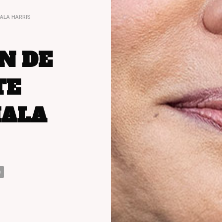
ALA HARRIS
N DE
TE
MALA