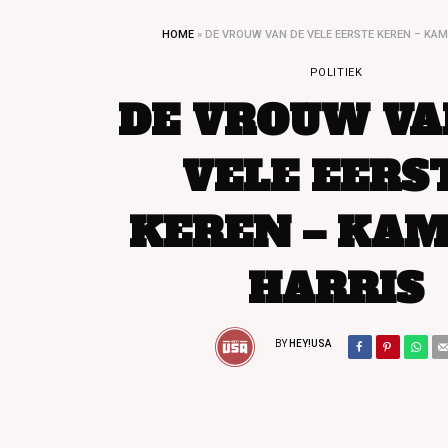
HOME
»
DE VROUW VAN DE VELE EERSTE KEREN – KAM
POLITIEK
DE VROUW VA
VELE EERS
KEREN – KA
HARRIS
BY
HEY!USA